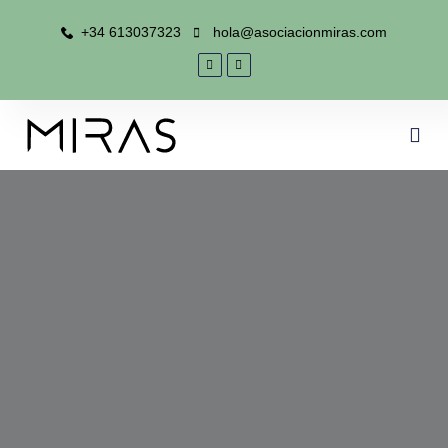
+34 613037323
hola@asociacionmiras.com